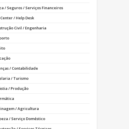
ca / Seguros / Serviços Financeiros
 Center / Help Desk
strução Civil / Engenharia
porto
ito
cação
anças / Contabilidade
elaria / Turismo
ústia / Produção
ormática
dinagem / Agricultura
peza / Serviço Doméstico
utenção / Serviços Técnicos