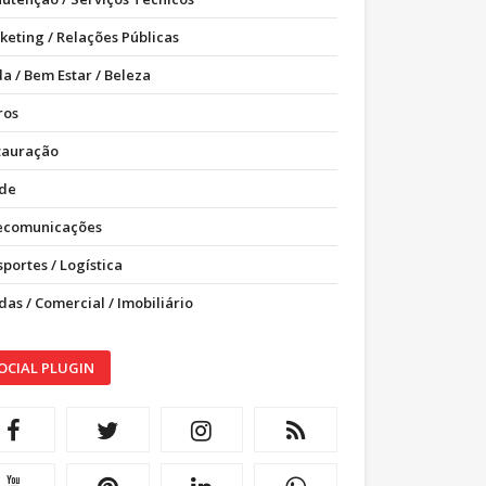
keting / Relações Públicas
a / Bem Estar / Beleza
ros
tauração
de
ecomunicações
portes / Logística
as / Comercial / Imobiliário
OCIAL PLUGIN