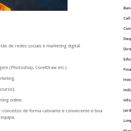
Ban
Call
Con
Des
ão de redes sociais e marketing digital.
Dire
Edu
gem (Photoshop, CorelDraw etc.)
Fin
rketing.
Hot
scurso);
Ind
ting online.
Inf
ar conceitos de forma cativante e convincente e boa
Jar
 equipa.
Lim
Man