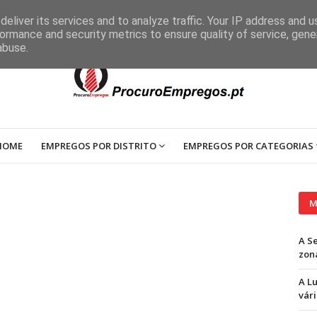
eliver its services and to analyze traffic. Your IP address and 
ormance and security metrics to ensure quality of service, gen
abuse.
HOME
EMPREGOS POR DISTRITO
EMPREGOS POR CATEGORIAS
M
A S
zon
A L
vári