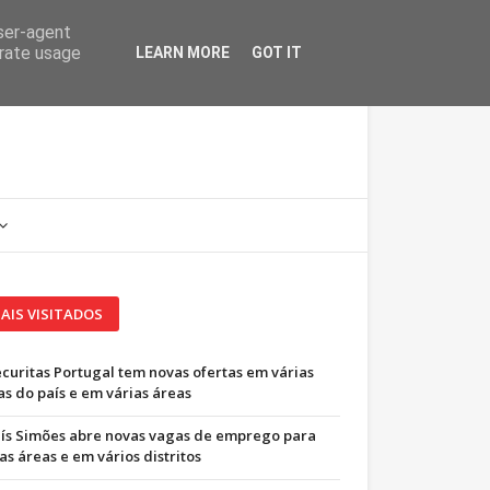
user-agent
erate usage
LEARN MORE
GOT IT
AIS VISITADOS
ecuritas Portugal tem novas ofertas em várias
as do país e em várias áreas
uís Simões abre novas vagas de emprego para
as áreas e em vários distritos