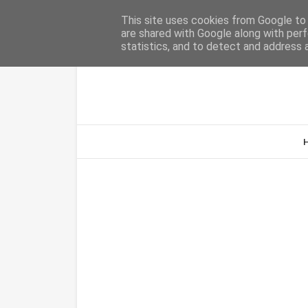
Home
Sobre Nós
Contacto
This site uses cookies from Google to d
are shared with Google along with perf
statistics, and to detect and address 