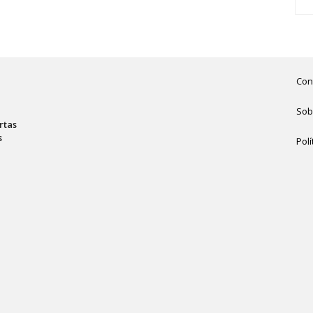
Con
Sob
rtas
s
Polí
,