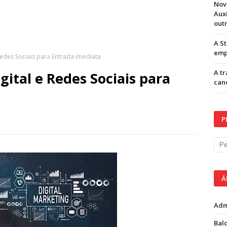
Nov
Aux
out
A S
emp
Redes Sociais para Entrada imediata
A t
ital e Redes Sociais para
can
P
Á
Adm
Balc