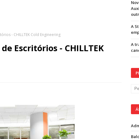
Nov
Aux
out
A S
emp
órios - CHILLTEK Cold Engineering
A t
e Escritórios - CHILLTEK
can
P
Á
Adm
Balc