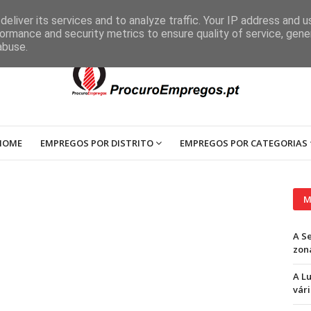
eliver its services and to analyze traffic. Your IP address and 
ormance and security metrics to ensure quality of service, gen
abuse.
HOME
EMPREGOS POR DISTRITO
EMPREGOS POR CATEGORIAS
M
A S
zon
A L
vári