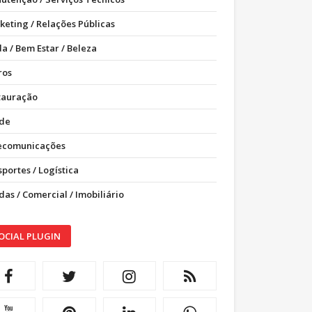
keting / Relações Públicas
a / Bem Estar / Beleza
ros
tauração
de
ecomunicações
portes / Logística
as / Comercial / Imobiliário
OCIAL PLUGIN