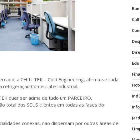
Ban
Call
Con
Des
Dire
Edu
Fin
rcado, a CHILLTEK – Cold Engineering, afirma-se cada
Hot
refrigeração Comercial e Industrial.
Ind
TEK quer ser acima de tudo um PARCEIRO,
ão total dos SEUS clientes em todas as fases do
Inf
Jar
cialidades conexas, não dispersam por outras áreas de
Lim
Man