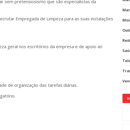
ar sem pretensiosismo que são especialistas da
Mar
crutar Empregada de Limpeza para as suas instalações
Mod
Out
Res
za geral nos escritórios da empresa e de apoio ao
Saú
Tel
Tras
Vend
ade de organização das tarefas diárias.
igatório.
S