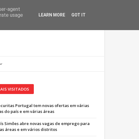
user-agent
erate usage
LEARN MORE
GOT IT
AIS VISITADOS
ecuritas Portugal tem novas ofertas em várias
as do país e em várias áreas
uís Simões abre novas vagas de emprego para
as áreas e em vários distritos