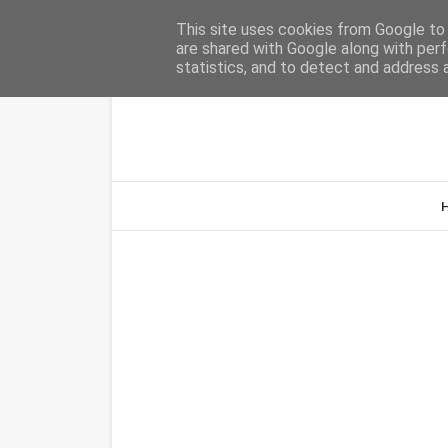
Home
Sobre Nós
Contacto
This site uses cookies from Google to d
are shared with Google along with perf
statistics, and to detect and address 