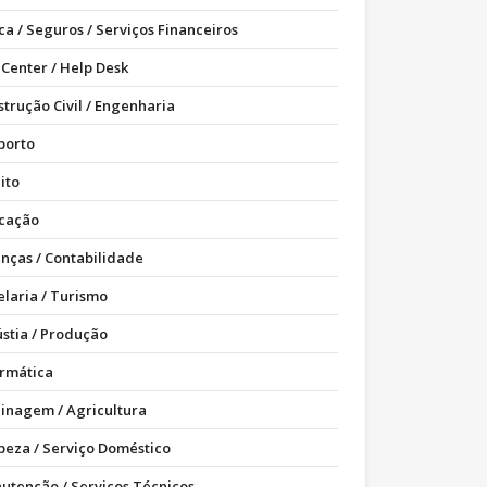
ca / Seguros / Serviços Financeiros
 Center / Help Desk
strução Civil / Engenharia
porto
ito
cação
anças / Contabilidade
elaria / Turismo
ústia / Produção
ormática
dinagem / Agricultura
peza / Serviço Doméstico
utenção / Serviços Técnicos