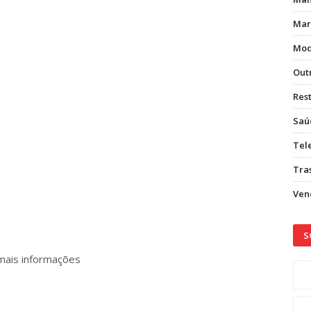
Mar
Mod
Out
Res
Saú
Tel
Tras
Vend
S
mais informações