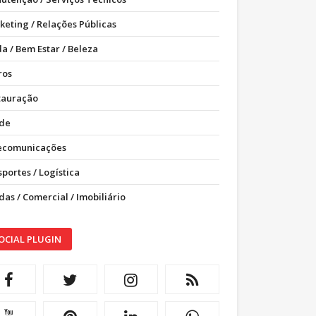
keting / Relações Públicas
a / Bem Estar / Beleza
ros
tauração
de
ecomunicações
portes / Logística
as / Comercial / Imobiliário
OCIAL PLUGIN