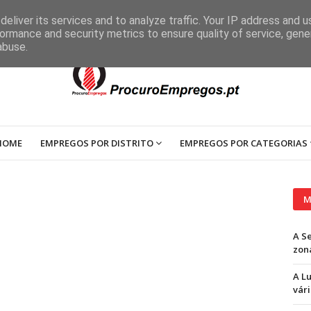
eliver its services and to analyze traffic. Your IP address and 
ormance and security metrics to ensure quality of service, gen
abuse.
HOME
EMPREGOS POR DISTRITO
EMPREGOS POR CATEGORIAS
M
A S
zon
A L
vári