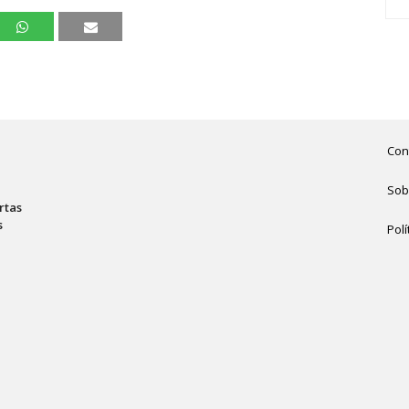
Con
Sob
rtas
s
Polí
,