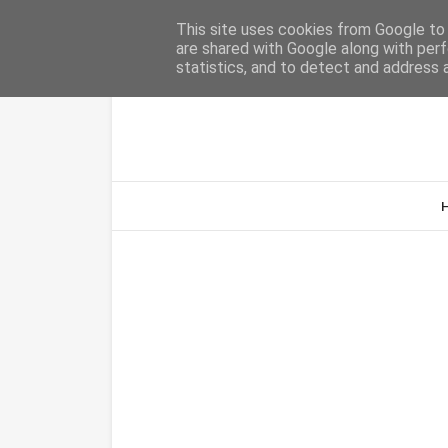
Home
Sobre Nós
Contacto
This site uses cookies from Google to d
are shared with Google along with perf
statistics, and to detect and address 