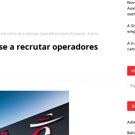
Nov
Aux
out
A S
emp
 encontra-se a recrutar operadores para Peixaria - Aveiro
A t
e a recrutar operadores
can
P
Á
Adm
Balc