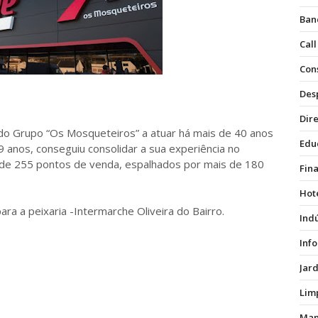
Ban
Call
Con
Des
Dire
a do Grupo “Os Mosqueteiros” a atuar há mais de 40 anos
Edu
 anos, conseguiu consolidar a sua experiência no
 de 255 pontos de venda, espalhados por mais de 180
Fin
Hot
a a peixaria -Intermarche Oliveira do Bairro.
Ind
Inf
Jar
Lim
Man