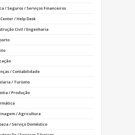
ca / Seguros / Serviços Financeiros
 Center / Help Desk
strução Civil / Engenharia
porto
ito
cação
anças / Contabilidade
elaria / Turismo
ústia / Produção
ormática
dinagem / Agricultura
peza / Serviço Doméstico
utenção / Serviços Técnicos