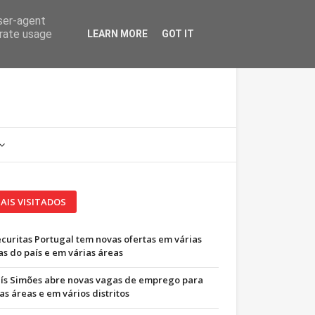
user-agent
erate usage
LEARN MORE
GOT IT
AIS VISITADOS
ecuritas Portugal tem novas ofertas em várias
as do país e em várias áreas
uís Simões abre novas vagas de emprego para
as áreas e em vários distritos