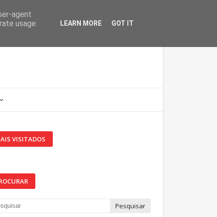
user-agent
erate usage
LEARN MORE
GOT IT
AIS VISITADOS
ROCURAR