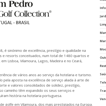
Inf
Jar
Lim
Man
Mar
Mod
 é sinónimo de excelência, prestígio e qualidade na
éis e resorts conceituados, num total de 1480 quartos e
Out
 em Lisboa, Vilamoura, Lagos, Madeira e no Ceará,
Res
Saú
ência de vários anos ao serviço da hotelaria e turismo.
pela aposta na excelência de serviço aliada à arte de
Tel
te e valores consolidados de solidez, prestígio,
sso caminho têm expandido os seus serviços e
Tras
íram história na hotelaria portuguesa.
Vend
de golfe em Vilamoura, dos mais prestigiados na Europa.