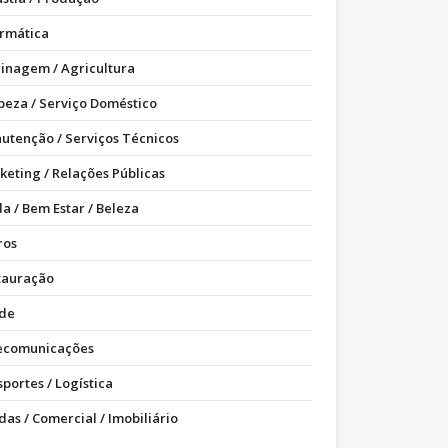
ormática
dinagem / Agricultura
peza / Serviço Doméstico
utenção / Serviços Técnicos
keting / Relações Públicas
a / Bem Estar / Beleza
ros
tauração
de
ecomunicações
portes / Logística
as / Comercial / Imobiliário