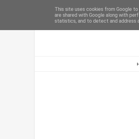
Home
Sobre Nós
Contacto
This site uses cookies from Google to d
are shared with Google along with perf
statistics, and to detect and address 