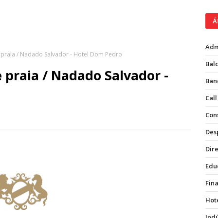
Á
Adm
praia / Nadado Salvador - Hotel Dom Pedro
Balc
praia / Nadado Salvador -
Ban
Call
Con
Des
Dire
Edu
Fin
Hot
Ind