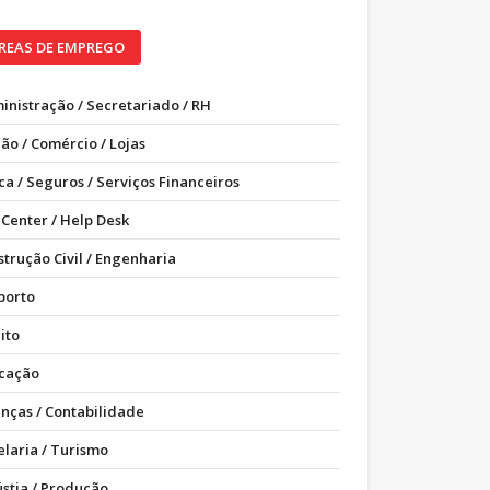
REAS DE EMPREGO
inistração / Secretariado / RH
ão / Comércio / Lojas
ca / Seguros / Serviços Financeiros
 Center / Help Desk
strução Civil / Engenharia
porto
ito
cação
anças / Contabilidade
elaria / Turismo
ústia / Produção