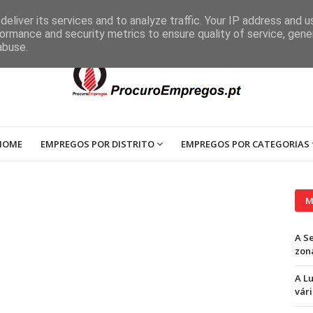
eliver its services and to analyze traffic. Your IP address and 
ormance and security metrics to ensure quality of service, gen
abuse.
HOME
EMPREGOS POR DISTRITO
EMPREGOS POR CATEGORIAS
M
A S
zon
A L
vári