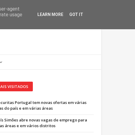
user-agent
erate usage
LEARN MORE
GOT IT
AIS VISITADOS
ecuritas Portugal tem novas ofertas em várias
as do país e em várias áreas
uís Simões abre novas vagas de emprego para
as áreas e em vários distritos