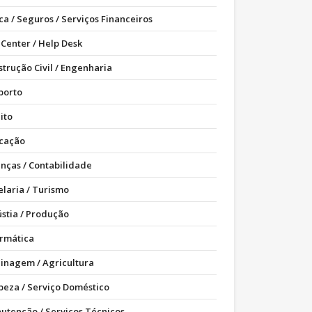
ca / Seguros / Serviços Financeiros
 Center / Help Desk
strução Civil / Engenharia
porto
ito
cação
anças / Contabilidade
elaria / Turismo
ústia / Produção
ormática
dinagem / Agricultura
peza / Serviço Doméstico
utenção / Serviços Técnicos