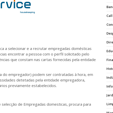
Ban
Call
Con
Des
Dire
 a selecionar e a recrutar empregadas domésticas
Edu
ias encontrar a pessoa com o perfil solicitado pelo
rências que constam nas cartas fornecidas pela entidade
Fin
Hot
ncia do empregador) podem ser contratadas à hora, em
Ind
cessidades detetadas pela entidade empregadora,
ários previamente estabelecidos.
Inf
Jar
 selecção de Empregadas domesticas, procura para
Lim
Man