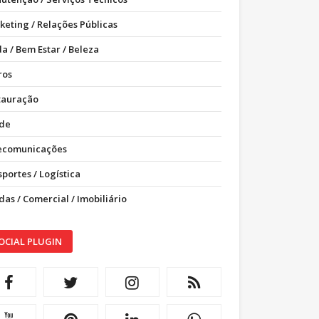
keting / Relações Públicas
a / Bem Estar / Beleza
ros
tauração
de
ecomunicações
portes / Logística
as / Comercial / Imobiliário
OCIAL PLUGIN