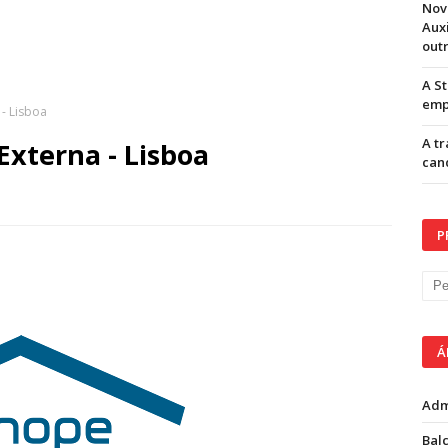
Nov
Aux
out
A S
emp
- Lisboa
A t
xterna - Lisboa
can
P
Á
Adm
Balc