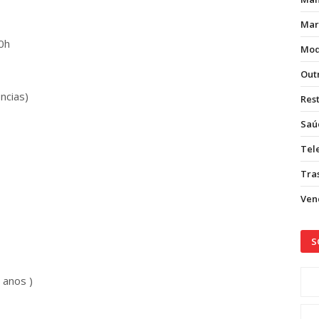
Mar
0h
Mod
Out
ncias)
Res
Saú
Tel
Tras
Vend
S
7 anos )