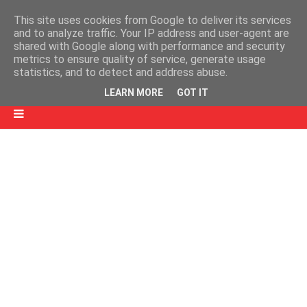
This site uses cookies from Google to deliver its services
and to analyze traffic. Your IP address and user-agent are
shared with Google along with performance and security
metrics to ensure quality of service, generate usage
statistics, and to detect and address abuse.
LEARN MORE
GOT IT