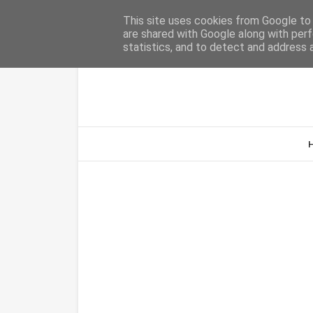
Home
Sobre Nós
Contacto
This site uses cookies from Google to d
are shared with Google along with perf
statistics, and to detect and address 