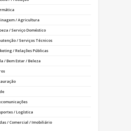
ormática
dinagem / Agricultura
peza / Serviço Doméstico
utenção / Serviços Técnicos
keting / Relações Públicas
a / Bem Estar / Beleza
ros
tauração
de
ecomunicações
portes / Logística
as / Comercial / Imobiliário