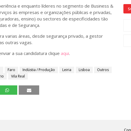
eriência e enquanto líderes no segmento de Business &
S
serviços às empresas e organizações públicas e privadas,
guradoras, ensino) ou sectores de especificidades tão
das e de Segurança.
ra varias áreas, desde segurança privado, a gestor
as outras vagas.
enviar a sua candidatura clique
aqui
.
a
Faro
Indústia / Produção
Leiria
Lisboa
Outros
rio
Vila Real
Con