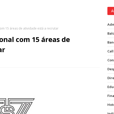
Á
Adm
om 15 áreas de atividade está a recrutar
Balc
ional com 15 áreas de
Ban
ar
Call
Con
Des
Dire
Edu
Fin
Hot
Ind