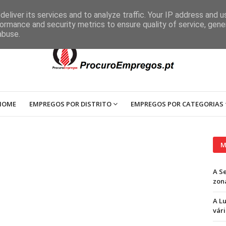
eliver its services and to analyze traffic. Your IP address and 
ormance and security metrics to ensure quality of service, gen
abuse.
HOME
EMPREGOS POR DISTRITO
EMPREGOS POR CATEGORIAS
M
A S
zon
A L
vári