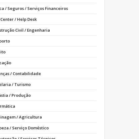
ca / Seguros / Serviços Financeiros
 Center / Help Desk
strução Civil / Engenharia
porto
ito
cação
anças / Contabilidade
elaria / Turismo
ústia / Produção
ormática
dinagem / Agricultura
peza / Serviço Doméstico
utenção / Serviços Técnicos