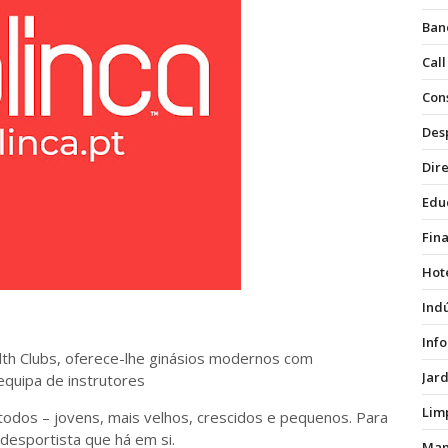
Ban
Call
Con
Des
Dire
Edu
Fin
Hot
Ind
Inf
alth Clubs, oferece-lhe ginásios modernos com
Jar
equipa de instrutores
Lim
 todos – jovens, mais velhos, crescidos e pequenos. Para
desportista que há em si.
Man