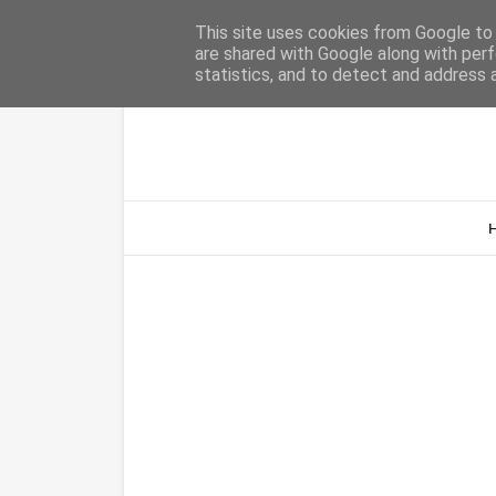
Home
Sobre Nós
Contacto
This site uses cookies from Google to d
are shared with Google along with perf
statistics, and to detect and address 