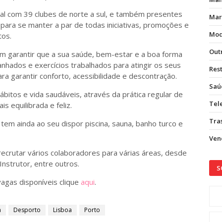
l com 39 clubes de norte a sul, e também presentes
Mar
para se manter a par de todas iniciativas, promoções e
Mod
tos.
Out
m garantir que a sua saúde, bem-estar e a boa forma
nhados e exercícios trabalhados para atingir os seus
Res
a garantir conforto, acessibilidade e descontração.
Saú
hábitos e vida saudáveis, através da prática regular de
Tel
is equilibrada e feliz.
Tras
c tem ainda ao seu dispor piscina, sauna, banho turco e
Vend
ecrutar vários colaboradores para várias áreas, desde
Instrutor, entre outros.
S
vagas disponíveis clique
aqui
.
a
Desporto
Lisboa
Porto