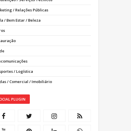
keting / Relações Públicas
a / Bem Estar / Beleza
ros
tauração
de
ecomunicações
portes / Logística
as / Comercial / Imobiliário
OCIAL PLUGIN