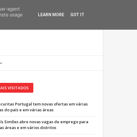
user-agent
erate usage
LEARN MORE
GOT IT
AIS VISITADOS
ecuritas Portugal tem novas ofertas em várias
as do país e em várias áreas
uís Simões abre novas vagas de emprego para
as áreas e em vários distritos