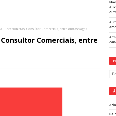
Nov
Aux
out
A S
emp
ca - Rececionistas, Consultor Comerciais, entre outras vagas
A t
, Consultor Comerciais, entre
can
P
Á
Adm
Balc