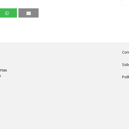
Con
Sob
rtas
s
Polí