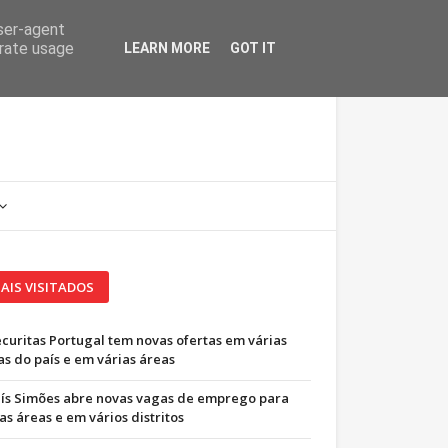
user-agent
erate usage
LEARN MORE
GOT IT
AIS VISITADOS
ecuritas Portugal tem novas ofertas em várias
as do país e em várias áreas
uís Simões abre novas vagas de emprego para
as áreas e em vários distritos