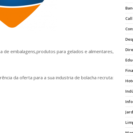
Ban
Call
Con
Des
Dire
ea de embalagens,produtos para gelados e alimentares,
Edu
Fin
cia da oferta para a sua industria de bolacha recruta:
Hot
Ind
Inf
Jar
Lim
Man