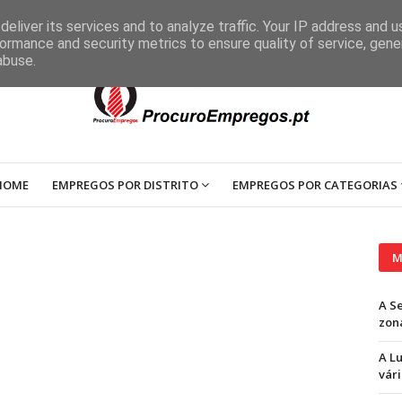
eliver its services and to analyze traffic. Your IP address and 
ormance and security metrics to ensure quality of service, gen
abuse.
HOME
EMPREGOS POR DISTRITO
EMPREGOS POR CATEGORIAS
M
A S
zon
A L
vári