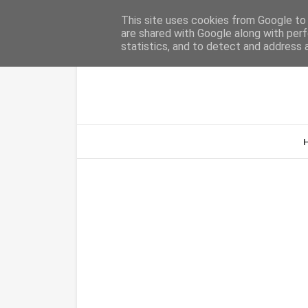
Home
Sobre Nós
Contacto
This site uses cookies from Google to d
are shared with Google along with perf
statistics, and to detect and address 