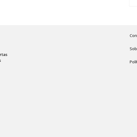
Con
Sob
rtas
s
Polí
,