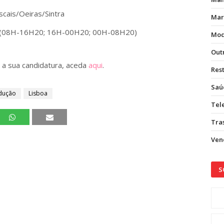
scais/Oeiras/Sintra
Mar
ivos (08H-16H20; 16H-00H20; 00H-08H20)
Mod
Out
 a sua candidatura, aceda
aqui
.
Res
Saú
odução
Lisboa
Tel
Tras
Vend
S