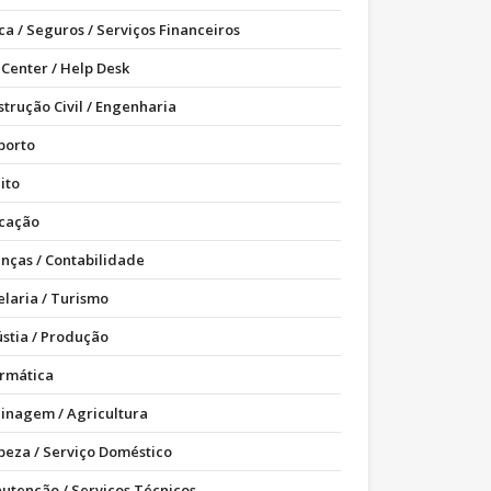
ca / Seguros / Serviços Financeiros
 Center / Help Desk
strução Civil / Engenharia
porto
ito
cação
anças / Contabilidade
elaria / Turismo
ústia / Produção
ormática
dinagem / Agricultura
peza / Serviço Doméstico
utenção / Serviços Técnicos