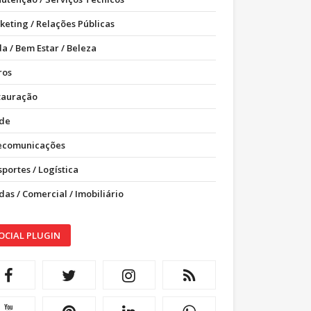
keting / Relações Públicas
a / Bem Estar / Beleza
ros
tauração
de
ecomunicações
portes / Logística
as / Comercial / Imobiliário
OCIAL PLUGIN