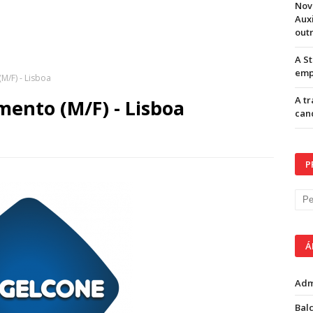
Nov
Aux
out
A S
emp
/F) - Lisboa
A t
ento (M/F) - Lisboa
can
P
Á
Adm
Balc