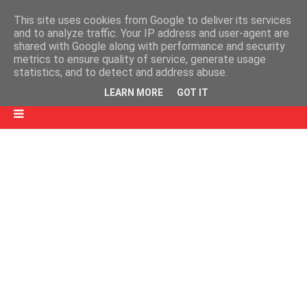
This site uses cookies from Google to deliver its services
and to analyze traffic. Your IP address and user-agent are
shared with Google along with performance and security
metrics to ensure quality of service, generate usage
statistics, and to detect and address abuse.
LEARN MORE
GOT IT