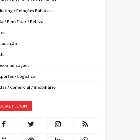
keting / Relações Públicas
a / Bem Estar / Beleza
ros
tauração
de
ecomunicações
portes / Logística
as / Comercial / Imobiliário
OCIAL PLUGIN