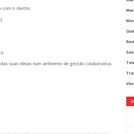
 com o cliente;
Mar
).
Mod
Out
Res
to
Saú
Tel
ão das suas ideias num ambiente de gestão colaborativa.
Tras
Vend
S