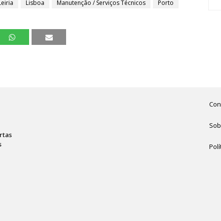
Leiria
Lisboa
Manutenção / Serviços Técnicos
Porto
Con
Sob
rtas
s
Polí