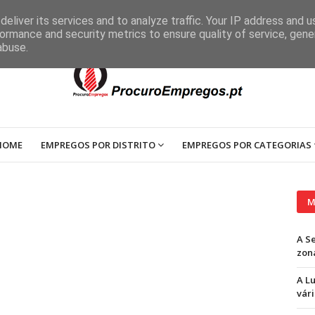
eliver its services and to analyze traffic. Your IP address and 
ormance and security metrics to ensure quality of service, gen
abuse.
HOME
EMPREGOS POR DISTRITO
EMPREGOS POR CATEGORIAS
M
A S
zon
A L
vári