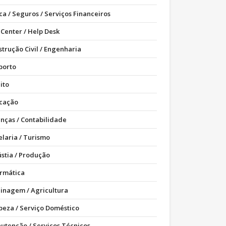
ca / Seguros / Serviços Financeiros
 Center / Help Desk
strução Civil / Engenharia
porto
ito
cação
anças / Contabilidade
elaria / Turismo
ústia / Produção
ormática
dinagem / Agricultura
peza / Serviço Doméstico
utenção / Serviços Técnicos