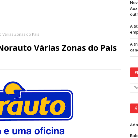
Nov
Aux
out
A S
emp
 Várias Zonas do País
A t
orauto Várias Zonas do País
can
P
Á
Adm
Balc