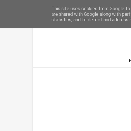
Home
Sobre Nós
Contacto
This site uses cookies from Google to d
are shared with Google along with perf
statistics, and to detect and address 