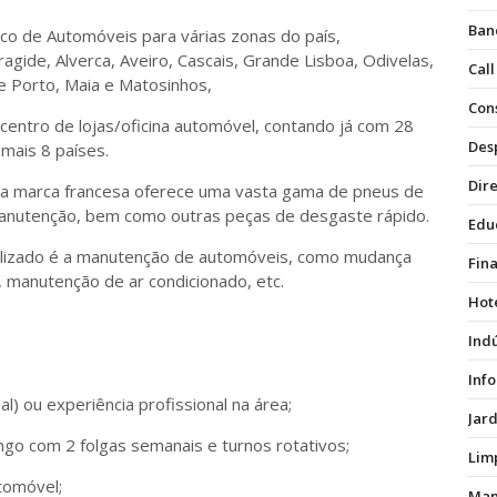
Ban
co de Automóveis para várias zonas do país,
gide, Alverca, Aveiro, Cascais, Grande Lisboa, Odivelas,
Call
de Porto, Maia e Matosinhos,
Con
centro de lojas/oficina automóvel, contando já com 28
Des
mais 8 países.
Dire
 a marca francesa oferece uma vasta gama de pneus de
manutenção, bem como outras peças de desgaste rápido.
Edu
bilizado é a manutenção de automóveis, como mudança
Fin
 manutenção de ar condicionado, etc.
Hot
Ind
Inf
al) ou experiência profissional na área;
Jar
ingo com 2 folgas semanais e turnos rotativos;
Lim
tomóvel;
Man