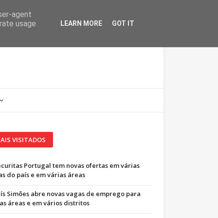
user-agent
erate usage
LEARN MORE
GOT IT
AIS VISITADOS
ecuritas Portugal tem novas ofertas em várias
as do país e em várias áreas
uís Simões abre novas vagas de emprego para
as áreas e em vários distritos