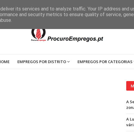
eliver its services and to analyze traffic. Your IP address and 
ormance and security metrics to ensure quality of service, gen
abuse.
HOME
EMPREGOS POR DISTRITO
EMPREGOS POR CATEGORIAS
M
A S
zon
A L
vári