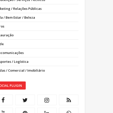
keting / Relações Públicas
a / Bem Estar / Beleza
ros
tauração
de
ecomunicações
portes / Logística
as / Comercial / Imobiliário
OCIAL PLUGIN