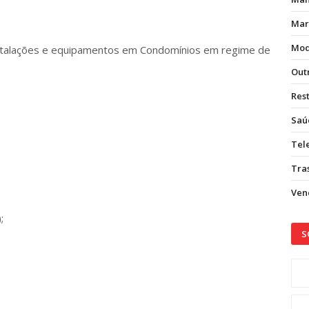
Mar
Mod
nstalações e equipamentos em Condomínios em regime de
Out
Res
Saú
Tel
Tras
Vend
;
S