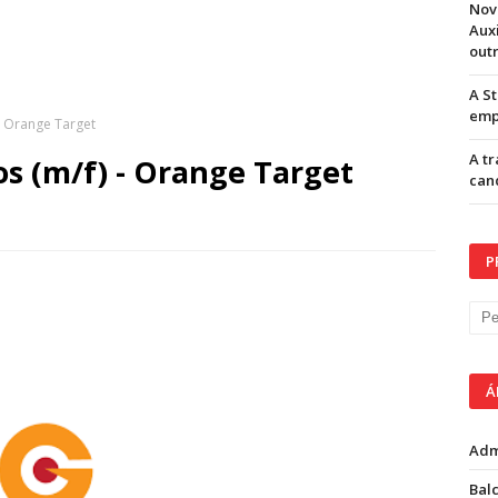
Nov
Aux
out
A S
emp
- Orange Target
A t
s (m/f) - Orange Target
can
P
Á
Adm
Balc