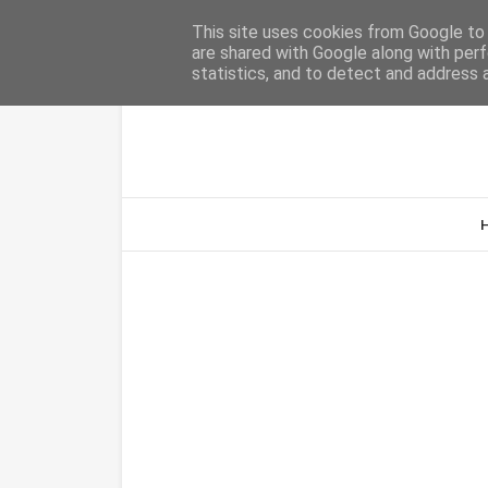
Home
Sobre Nós
Contacto
This site uses cookies from Google to d
are shared with Google along with perf
statistics, and to detect and address 