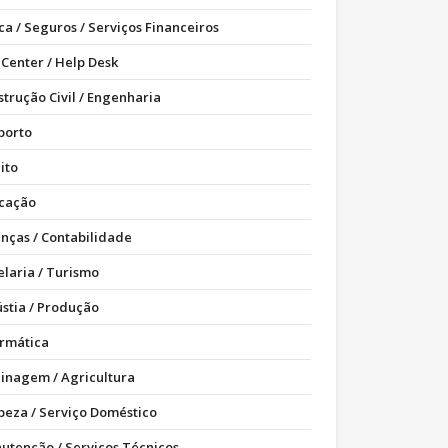
ca / Seguros / Serviços Financeiros
 Center / Help Desk
strução Civil / Engenharia
porto
ito
cação
anças / Contabilidade
elaria / Turismo
ústia / Produção
ormática
dinagem / Agricultura
peza / Serviço Doméstico
utenção / Serviços Técnicos