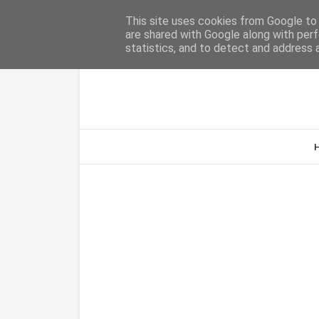
Home
Sobre Nós
Contacto
This site uses cookies from Google to d
are shared with Google along with perf
statistics, and to detect and address 