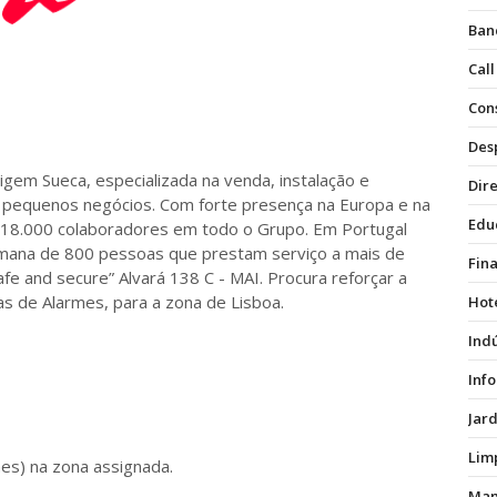
Ban
Call
Con
Des
rigem Sueca, especializada na venda, instalação e
Dire
e pequenos negócios. Com forte presença na Europa e na
Edu
e 18.000 colaboradores em todo o Grupo. Em Portugal
mana de 800 pessoas que prestam serviço a mais de
Fin
safe and secure” Alvará 138 C - MAI. Procura reforçar a
s de Alarmes, para a zona de Lisboa.
Hot
Ind
Inf
Jar
Lim
mes) na zona assignada.
Man