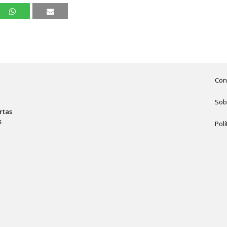
Con
Sob
rtas
s
Polí
,