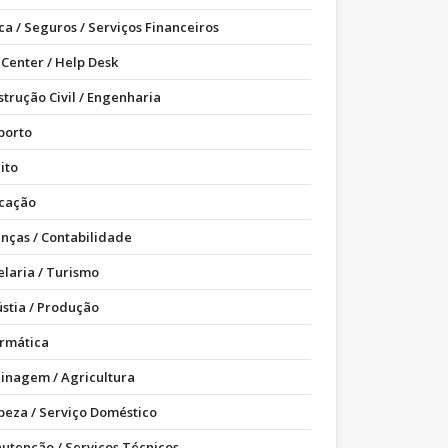
ca / Seguros / Serviços Financeiros
 Center / Help Desk
strução Civil / Engenharia
porto
ito
cação
anças / Contabilidade
elaria / Turismo
ústia / Produção
ormática
dinagem / Agricultura
peza / Serviço Doméstico
utenção / Serviços Técnicos