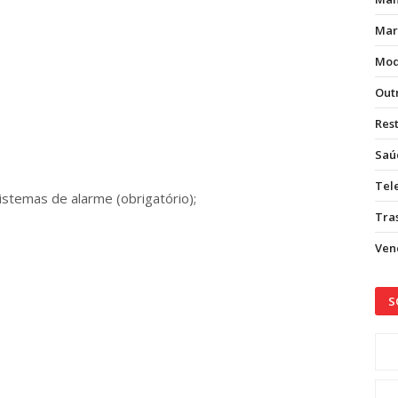
Mar
Mod
Out
Res
Saú
Tel
istemas de alarme (obrigatório);
Tras
Vend
S