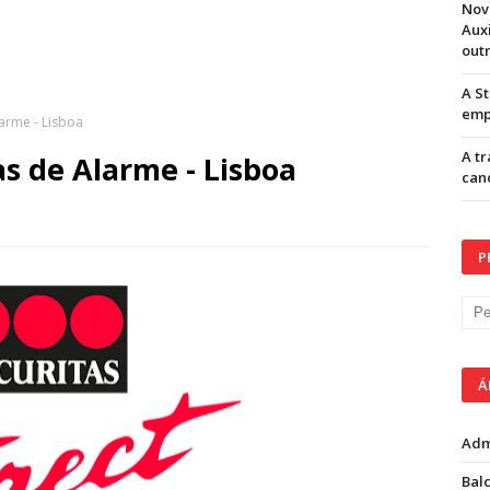
Nov
Aux
out
A S
emp
larme - Lisboa
A t
as de Alarme - Lisboa
can
P
Á
Adm
Balc