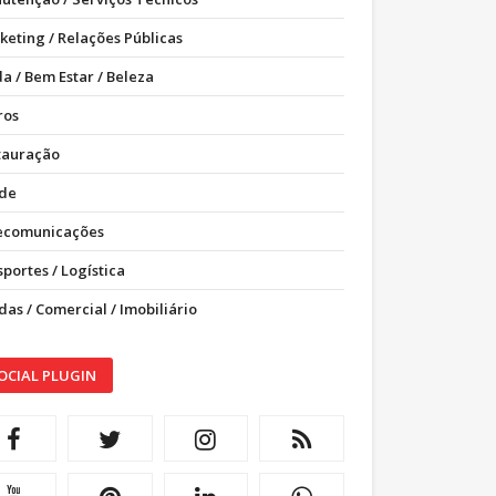
keting / Relações Públicas
a / Bem Estar / Beleza
ros
tauração
de
ecomunicações
portes / Logística
as / Comercial / Imobiliário
OCIAL PLUGIN