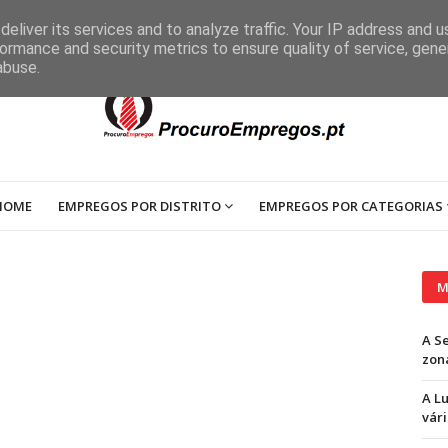
eliver its services and to analyze traffic. Your IP address and 
ormance and security metrics to ensure quality of service, gen
abuse.
HOME
EMPREGOS POR DISTRITO
EMPREGOS POR CATEGORIAS
M
A S
zon
A L
vári