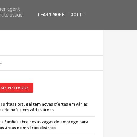
user-agent
erate usage
LEARN MORE
GOT IT
AIS VISITADOS
ecuritas Portugal tem novas ofertas em várias
as do país e em várias áreas
uís Simões abre novas vagas de emprego para
as áreas e em vários distritos