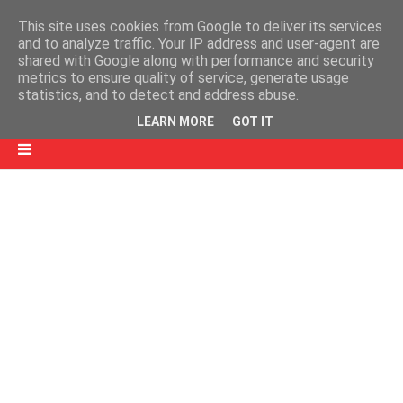
This site uses cookies from Google to deliver its services
and to analyze traffic. Your IP address and user-agent are
shared with Google along with performance and security
metrics to ensure quality of service, generate usage
statistics, and to detect and address abuse.
LEARN MORE
GOT IT