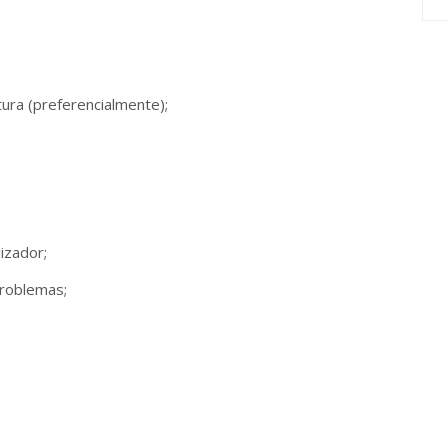
tura (preferencialmente);
izador;
problemas;