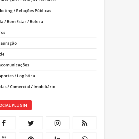
keting / Relações Públicas
a / Bem Estar / Beleza
ros
tauração
de
ecomunicações
portes / Logística
as / Comercial / Imobiliário
OCIAL PLUGIN