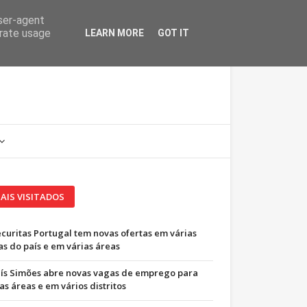
user-agent
erate usage
LEARN MORE
GOT IT
AIS VISITADOS
ecuritas Portugal tem novas ofertas em várias
as do país e em várias áreas
uís Simões abre novas vagas de emprego para
as áreas e em vários distritos