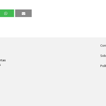
Con
Sob
rtas
s
Polí