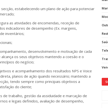
Mar
a secção, estabelecendo um plano de ação para potenciar
mercado;
Mod
egura as atividades de encomendas, receção de
Out
dos indicadores de desempenho (Ex. margens,
de inventários;
Res
Saú
cionais;
Tel
acompanhamento, desenvolvimento e motivação de cada
 alcança os seus objetivos mantendo a coesão e o
Tras
incípios do negócio;
Vend
 objetivos e acompanhamento dos resultados NPS e Voice
a direta, planos de ação quando necessário; mantendo a
ção, tendo sempre como principais objetivos a
S
tisfação do cliente;
s de trabalho, gestão da assiduidade e marcação de
rnos e legais definidos, avaliação de desempenho,