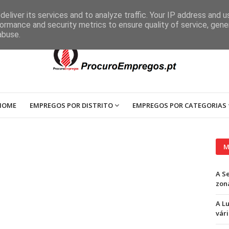
eliver its services and to analyze traffic. Your IP address and 
ormance and security metrics to ensure quality of service, gen
abuse.
HOME
EMPREGOS POR DISTRITO
EMPREGOS POR CATEGORIAS
M
A S
zon
A L
vári