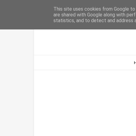
Home
Sobre Nós
Contacto
This site uses cookies from Google to d
are shared with Google along with perf
statistics, and to detect and address 