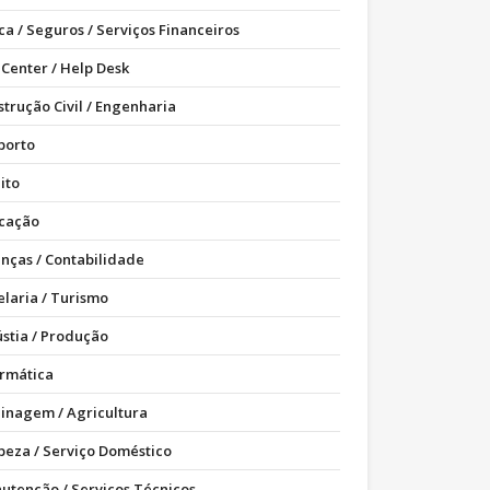
ca / Seguros / Serviços Financeiros
 Center / Help Desk
strução Civil / Engenharia
porto
ito
cação
anças / Contabilidade
elaria / Turismo
ústia / Produção
ormática
dinagem / Agricultura
peza / Serviço Doméstico
utenção / Serviços Técnicos