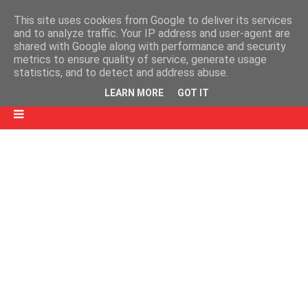
This site uses cookies from Google to deliver its services
and to analyze traffic. Your IP address and user-agent are
shared with Google along with performance and security
metrics to ensure quality of service, generate usage
statistics, and to detect and address abuse.
LEARN MORE
GOT IT