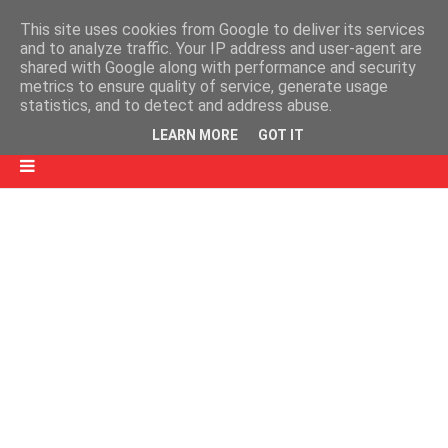
This site uses cookies from Google to deliver its services
and to analyze traffic. Your IP address and user-agent are
shared with Google along with performance and security
metrics to ensure quality of service, generate usage
statistics, and to detect and address abuse.
LEARN MORE
GOT IT