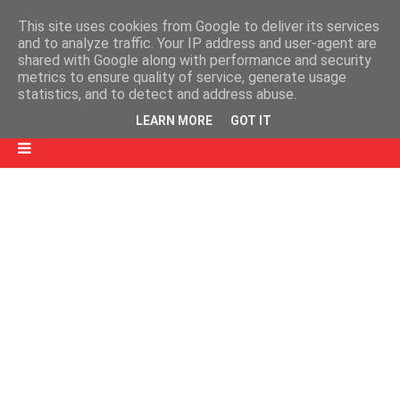
This site uses cookies from Google to deliver its services
and to analyze traffic. Your IP address and user-agent are
shared with Google along with performance and security
metrics to ensure quality of service, generate usage
statistics, and to detect and address abuse.
LEARN MORE
GOT IT