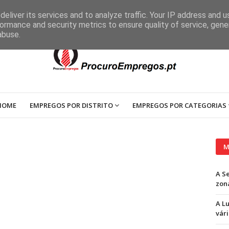
eliver its services and to analyze traffic. Your IP address and 
ormance and security metrics to ensure quality of service, gen
abuse.
HOME
EMPREGOS POR DISTRITO
EMPREGOS POR CATEGORIAS
M
A S
zon
A L
vári