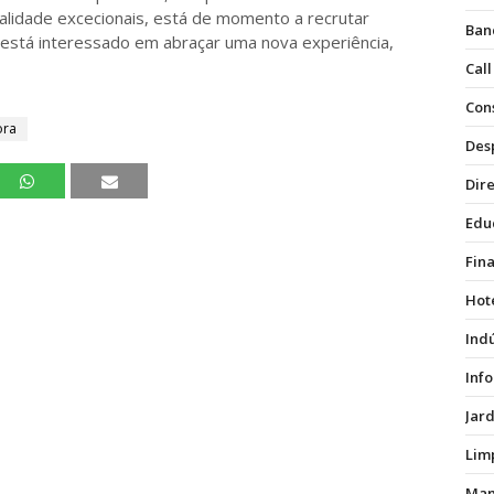
lidade excecionais, está de momento a recrutar
Ban
e está interessado em abraçar uma nova experiência,
Call
Con
ora
Des
Dire
Edu
Fin
Hot
Ind
Inf
Jar
Lim
Man