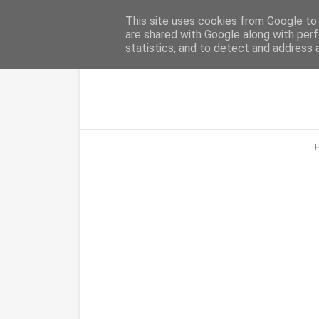
Home
Sobre Nós
Contacto
This site uses cookies from Google to d
are shared with Google along with perf
statistics, and to detect and address 