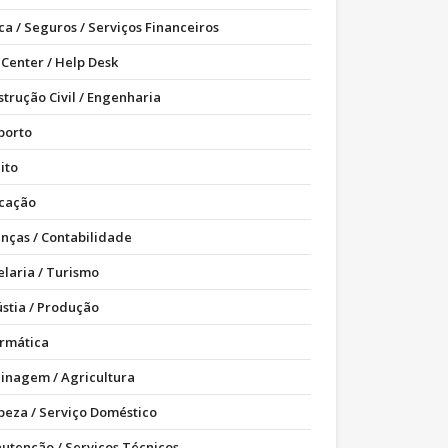
ca / Seguros / Serviços Financeiros
 Center / Help Desk
strução Civil / Engenharia
porto
ito
cação
anças / Contabilidade
elaria / Turismo
ústia / Produção
ormática
dinagem / Agricultura
peza / Serviço Doméstico
utenção / Serviços Técnicos