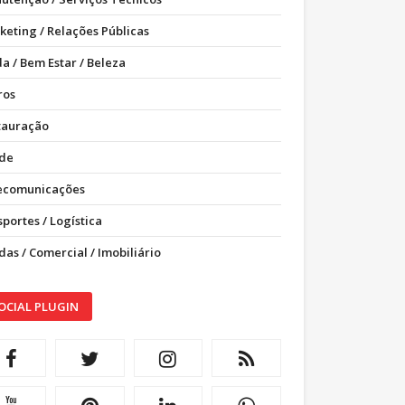
keting / Relações Públicas
a / Bem Estar / Beleza
ros
tauração
de
ecomunicações
portes / Logística
as / Comercial / Imobiliário
OCIAL PLUGIN