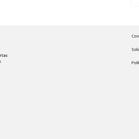
Con
Sob
rtas
s
Polí
,