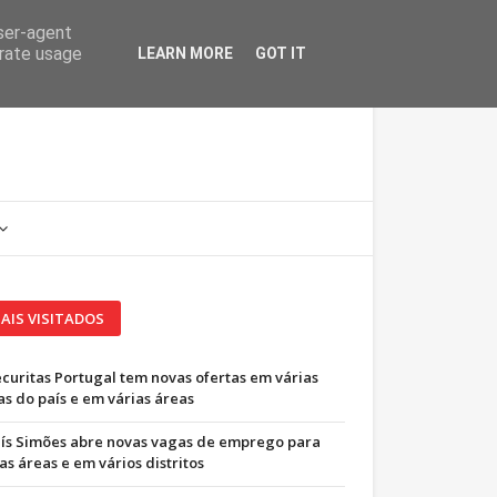
user-agent
erate usage
LEARN MORE
GOT IT
AIS VISITADOS
ecuritas Portugal tem novas ofertas em várias
as do país e em várias áreas
uís Simões abre novas vagas de emprego para
as áreas e em vários distritos