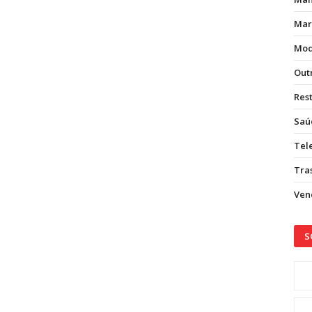
Mar
Mod
Out
Res
Saú
Tel
Tras
Vend
S