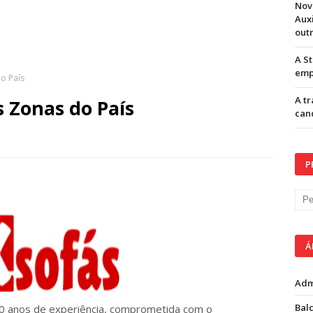
Nov
Aux
out
A S
emp
do País
A t
s Zonas do País
can
P
Á
Adm
Balc
20 anos de experiência, comprometida com o